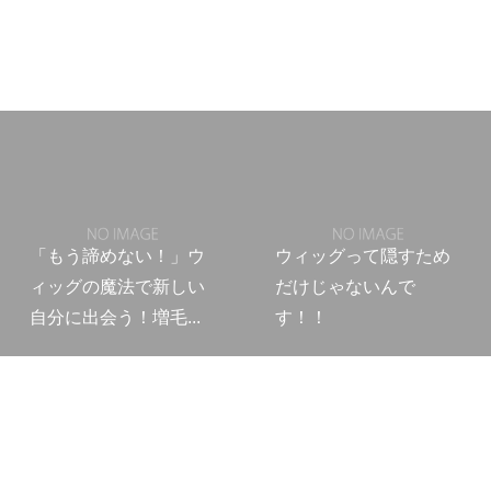
「もう諦めない！」ウ
ウィッグって隠すため
ィッグの魔法で新しい
だけじゃないんで
自分に出会う！増毛...
す！！