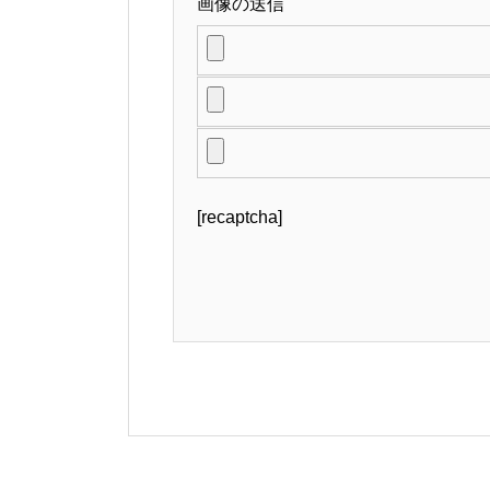
画像の送信
[recaptcha]